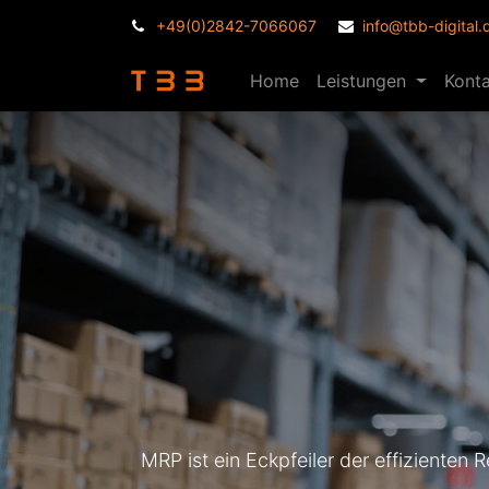
+49(0)2842-7066067
info@tbb-digital.
Home
Leistungen
Kont
MRP ist ein Eckpfeiler der effiziente