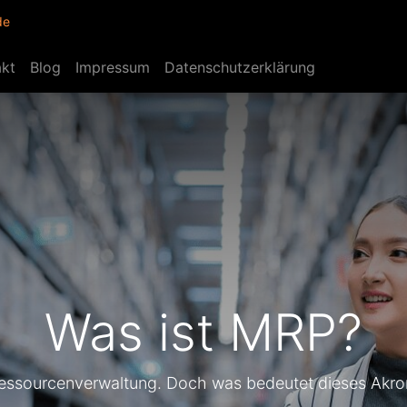
de
akt
Blog
Impressum
Datenschutzerklärung
Was ist MRP?
n Ressourcenverwaltung. Doch was bedeutet dieses Akro