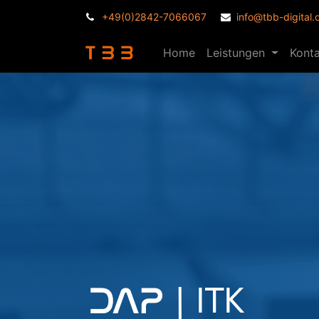
+49(0)2842-7066067
info@tbb-digital.
Home
Leistungen
Kont