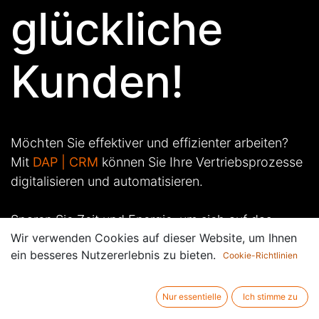
glückliche
Kunden!
Möchten Sie effektiver und effizienter arbeiten?
Mit
DAP | CRM
können Sie Ihre Vertriebsprozesse
digitalisieren und automatisieren.
Sparen Sie Zeit und Energie, um sich auf das
Wir verwenden Cookies auf dieser Website, um Ihnen
Wesentliche zu konzentrieren:
ein besseres Nutzererlebnis zu bieten.
Cookie-Richtlinien
Die Bedürfnisse Ihrer Kunden
.
Nur essentielle
Ich stimme zu