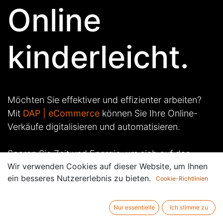
Online
kinderleicht.
Möchten Sie effektiver und effizienter arbeiten?
Mit
DAP | eCommerce
können Sie Ihre Online-
Verkäufe digitalisieren und automatisieren.
Sparen Sie Zeit und Energie, um sich auf das
Wir verwenden Cookies auf dieser Website, um Ihnen
Wesentliche zu konzentrieren:
ein besseres Nutzererlebnis zu bieten.
Cookie-Richtlinien
Die Bedürfnisse Ihrer Kunden
.
Nur essentielle
Ich stimme zu