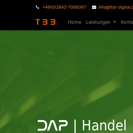
+49(0)2842-7066067
info@tbb-digital.
Home
Leistungen
Kont