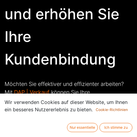
und erhöhen Sie
Ihre
Kundenbindung
Möchten Sie effektiver und effizienter arbeiten?
Mit
DAP | Verkauf
können Sie Ihre
Verkaufsprozesse digitalisieren und
Wir verwenden Cookies auf dieser Website, um Ihnen
automatisieren.
ein besseres Nutzererlebnis zu bieten.
Cookie-Richtlinien
Sparen Sie Zeit und Energie, um sich auf das
Nur essentielle
Ich stimme zu
Wesentliche zu konzentrieren: