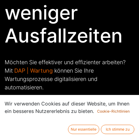
weniger
Ausfallzeiten
Möchten Sie effektiver und effizienter arbeiten?
Mit
DAP | Wartung
können Sie Ihre
Wartungsprozesse digitalisieren und
automatisieren.
Wir verwenden Cookies auf dieser Website, um Ihnen
Sparen Sie Zeit und Energie, um sich auf das
ein besseres Nutzererlebnis zu bieten.
Cookie-Richtlinien
Wesentliche zu konzentrieren:
Die Bedürfnisse Ihrer Kunden
.
Nur essentielle
Ich stimme zu